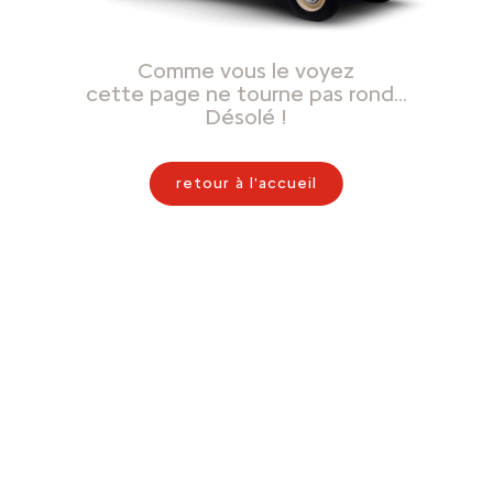
Comme vous le voyez
cette page ne tourne pas rond…
Désolé !
retour à l'accueil