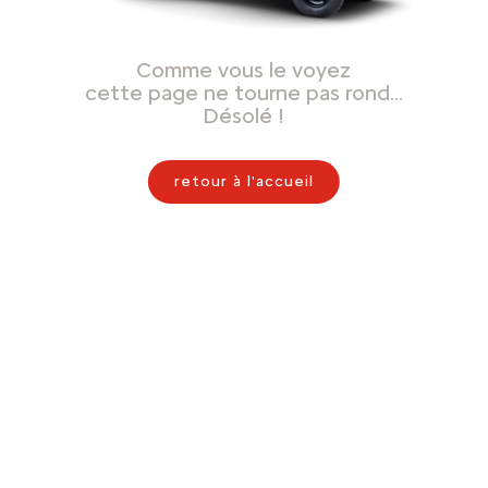
Comme vous le voyez
cette page ne tourne pas rond…
Désolé !
retour à l'accueil