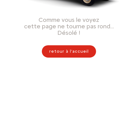
Comme vous le voyez
cette page ne tourne pas rond…
Désolé !
retour à l'accueil