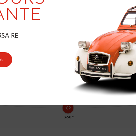
ANTE
RSAIRE
1
ot
360°