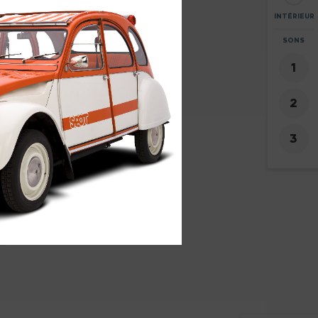
INTÉRIEUR
ZOOM
SONS
+
-
5