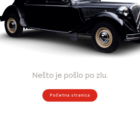
Nešto je pošlo po zlu.
Početna stranica