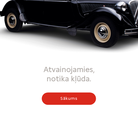
Atvainojamies,
notika kļūda.
Sākums