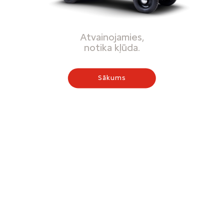
Atvainojamies,
notika kļūda.
Sākums