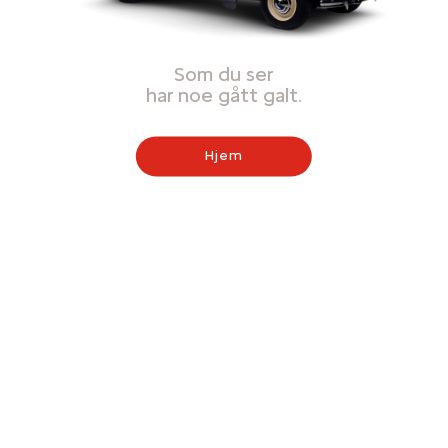
Som du ser
har noe gått galt.
Hjem